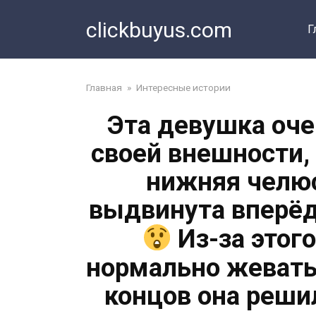
Перейти
clickbuyus.com
к
Г
контенту
Главная
»
Интересные истории
Эта девушка оче
своей внешности, и
нижняя челю
выдвинута вперёд
Из-за этог
нормально жевать
концов она реши