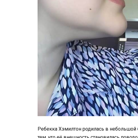
Ребекка Хэмилтон родилась в небольшой б
тем, что её внешность становилась повод