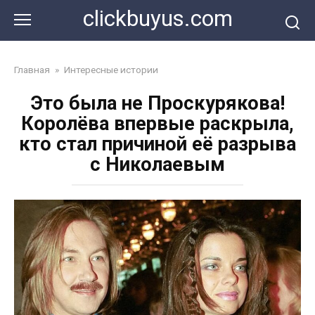
Перейти
clickbuyus.com
к
контенту
Главная
»
Интересные истории
Это была не Проскурякова!
Королёва впервые раскрыла,
кто стал причиной её разрыва
с Николаевым