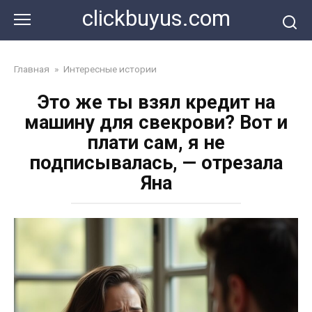
Перейти
clickbuyus.com
к
контенту
Главная
»
Интересные истории
Это же ты взял кредит на
машину для свекрови? Вот и
плати сам, я не
подписывалась, — отрезала
Яна