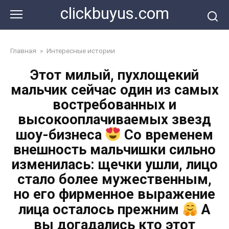
Перейти
clickbuyus.com
к
контенту
Главная
»
Интересные истории
Этот милый, пухлощекий
мальчик сейчас один из самых
востребованных и
высокооплачиваемых звезд
шоу-бизнеса
Со временем
внешность мальчишки сильно
изменилась: щечки ушли, лицо
стало более мужественным,
но его фирменное выражение
лица осталось прежним
А
вы догадались кто этот