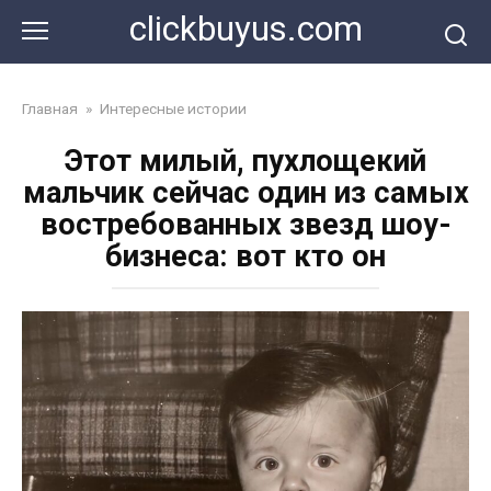
Перейти
clickbuyus.com
к
контенту
Главная
»
Интересные истории
Этот милый, пухлощекий
мальчик сейчас один из самых
востребованных звезд шоу-
бизнеса: вот кто он