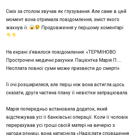
Сміх за столом звучав як глузування. Але саме в цей
момент вона отримала повідомлення, зміст якого
жахнув її.
Продовження у першому коментарі
На екрані з’явилося повідомлення: «ТЕРМІНОВО:
Прострочені медичні рахунки. Пацієнтка Марія П.….
Несплата повної суми може призвести до смерті».
Її очі розширилися, але перш ніж вона встигла щось
сказати, друга частина плану її невістки запрацювала.
Марія попередньо встановила додаток, який
відстежував усі її банківські операції. Коли її чоловік
перерахував усі гроші своїй матері на вечерю з
нагоди річниці, вона натиснула «Надіслати сповіщення