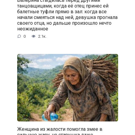
Балерина стыдилась перед другими
танцовщицами, когда её отец принес ей
балетные туфли прямо в зал: когда все
начали смеяться над ней, девушка прогнала
своего отца, но дальше произошло нечто
неожиданное
0
2.1к.
Женщина из жалости помогла змее в
сильную жару, но старушка даже