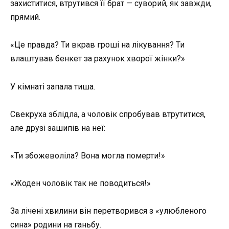
захиститися, втрутився її брат — суворий, як завжди,
прямий.
«Це правда? Ти вкрав гроші на лікування? Ти
влаштував бенкет за рахунок хворої жінки?»
У кімнаті запала тиша.
Свекруха зблідла, а чоловік спробував втрутитися,
але друзі зашипів на неї:
«Ти збожеволіла? Вона могла померти!»
«Жоден чоловік так не поводиться!»
За лічені хвилини він перетворився з «улюбленого
сина» родини на ганьбу.