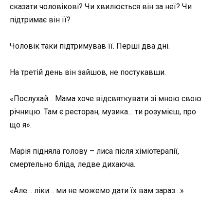
сказати чоловікові? Чи хвилюється він за неї? Чи
підтримає він її?
Чоловік таки підтримував її. Перші два дні.
На третій день він зайшов, не постукавши.
«Послухай… Мама хоче відсвяткувати зі мною свою
річницю. Там є ресторан, музика… ти розумієш, про
що я».
Марія підняла голову – лиса після хіміотерапії,
смертельно бліда, ледве дихаюча.
«Але… ліки… ми не можемо дати їх вам зараз…»