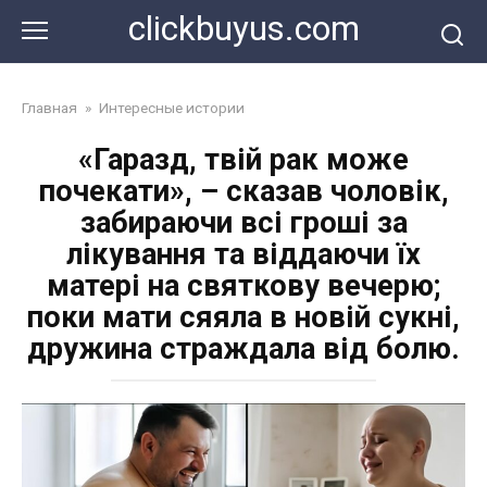
Перейти
clickbuyus.com
к
контенту
Главная
»
Интересные истории
«Гаразд, твій рак може
почекати», – сказав чоловік,
забираючи всі гроші за
лікування та віддаючи їх
матері на святкову вечерю;
поки мати сяяла в новій сукні,
дружина страждала від болю.