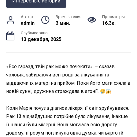
Интересные истории
Автор
Время чтения
Просмотры
admin
3 мин.
16.3к.
Опубликовано
13 декабря, 2025
«Все гаразд, твій рак може почекати», – сказав
чоловік, забираючи всі гроші за лікування та
віддаючи їх матері на прийом. Поки його мати сяяла в
новій сукні, дружина страждала в агонії.
Коли Марія почула діагноз лікаря, її світ зруйнувався.
Рак. Їй відчайдушно потрібне було лікування, інакше
її шанси були мізерні. Вона мовчала всю дорогу
додому, її розум поглинула одна думка: чи варто їй