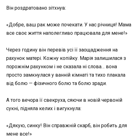
Він роздратовано зітхнув:
«Добре, ваш рак може почекати. У нас річниця! Мама
все своє життя наполегливо працювала для мене!»
Через годину він перевів усі її заощадження на
рахунок матері. Кожну копійку. Марія залишилася з
порожнім рахунком і не сказала ні слова… вона
просто замкнулася у ванній кімнаті та тихо плакала
від болю — фізичного болю та болю зради.
А того вечора її свекруха, сяючи в новій червоній
сукні, підняла келих і вигукнула:
«Дякую, синку! Він справжній скарб, він робить для
мене все!»