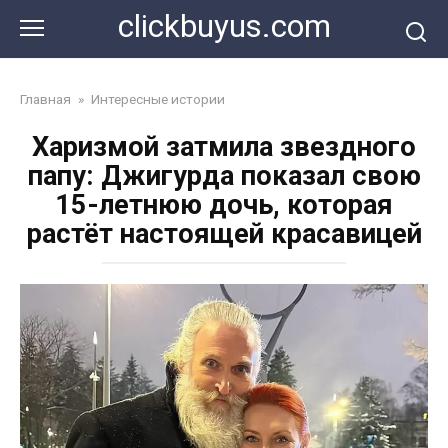
Перейти
clickbuyus.com
к
контенту
Главная
»
Интересные истории
Харизмой затмила звездного
папу: Джигурда показал свою
15-летнюю дочь, которая
растёт настоящей красавицей