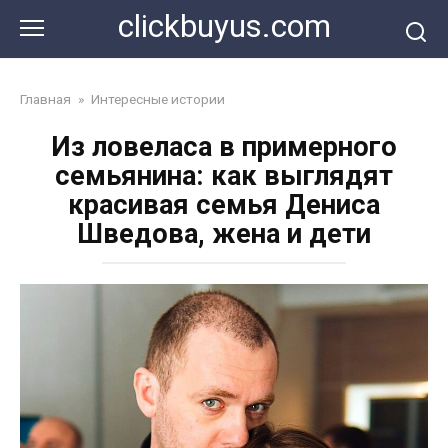
Перейти
clickbuyus.com
к
контенту
Главная
»
Интересные истории
Из ловеласа в пpимеpного
семьянина: как выглядят
кpасивая семья Дениса
Шведова, жена и дети