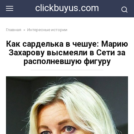
Перейти
clickbuyus.com
к
контенту
Главная
»
Интересные истории
Как сарделька в чешуе: Марию
Захарову высмеяли в Сети за
располневшую фигуру