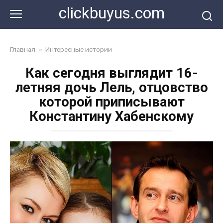
Перейти
clickbuyus.com
к
контенту
Главная
»
Интересные истории
Как сегодня выглядит 16-
летняя дочь Лель, отцовство
которой приписывают
Константину Хабенскому