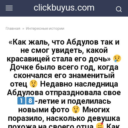
Перейти
clickbuyus.com
к
контенту
Главная
»
Интересные истории
«Как жаль, что Абдулов так и
не смог увидеть, какой
красавицей стала его дочь»
Дочке было всего год, когда
скончался его знаменитый
отец
Недавно наследница
Абдулова отпраздновала свое
-летие и поделилась
новыми фото
Многих
поразило, насколько девушка
похожа на своего отца
Как