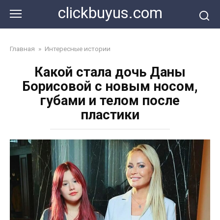
Перейти
clickbuyus.com
к
контенту
Главная
»
Интересные истории
Какой стала дочь Даны
Борисовой с новым носом,
губами и телом после
пластики