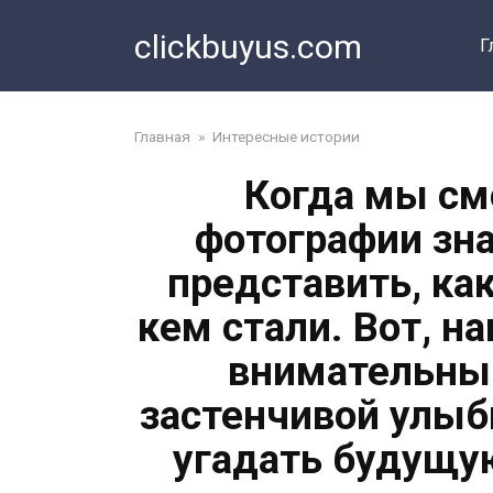
Перейти
clickbuyus.com
к
Г
контенту
Главная
»
Интересные истории
Когда мы см
фотографии зн
представить, ка
кем стали. Вот, н
внимательным
застенчивой улыб
угадать будущую