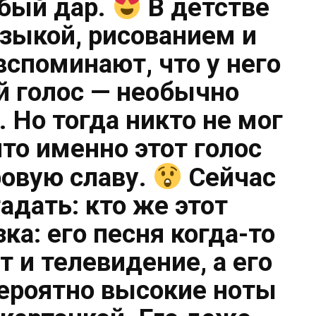
обый дар.
В детстве
узыкой, рисованием и
вспоминают, что у него
 голос — необычно
 Но тогда никто не мог
то именно этот голос
ровую славу.
Сейчас
адать: кто же этот
ка: его песня когда-то
т и телевидение, а его
ероятно высокие ноты