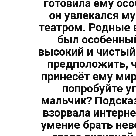
готовила ему ос
он увлекался м
театром. Родные 
был особенный
высокий и чистый.
предположить, ч
принесёт ему ми
попробуйте уг
мальчик? Подсказ
взорвала интерне
умение брать нев