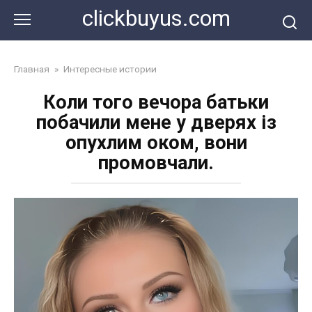
Перейти
clickbuyus.com
к
контенту
Главная
»
Интересные истории
Коли того вечора батьки
побачили мене у дверях із
опухлим оком, вони
промовчали.