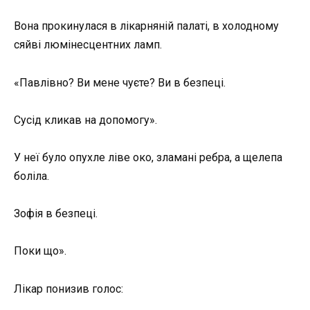
Вона прокинулася в лікарняній палаті, в холодному
сяйві люмінесцентних ламп.
«Павлівно? Ви мене чуєте? Ви в безпеці.
Сусід кликав на допомогу».
У неї було опухле ліве око, зламані ребра, а щелепа
боліла.
Зофія в безпеці.
Поки що».
Лікар понизив голос: