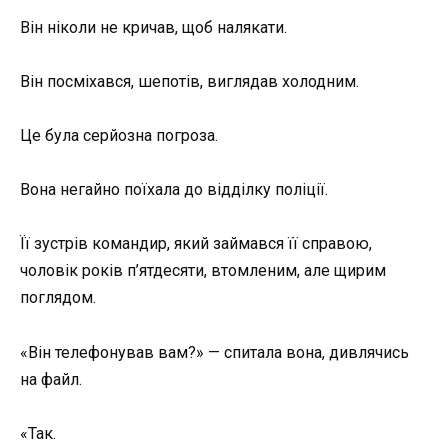
Він ніколи не кричав, щоб налякати.
Він посміхався, шепотів, виглядав холодним.
Це була серйозна погроза.
Вона негайно поїхала до відділку поліції.
Її зустрів командир, який займався її справою,
чоловік років п’ятдесяти, втомленим, але щирим
поглядом.
«Він телефонував вам?» — спитала вона, дивлячись
на файл.
«Так.