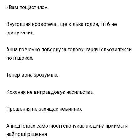
«Вам пощастило».
Внутрішня кровотеча… ще кілька годин, і її б не
врятували».
Анна повільно повернула голову, гарячі сльози текли
по її щоках.
Тепер вона зрозуміла.
Кохання не виправдовує насильства.
Прощення не захищає невинних.
А іноді страх самотності спонукає людину приймати
найгірші рішення.