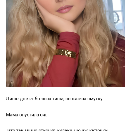
Лише довга, болісна тиша, сповнена смутку.
Мама опустила очі.
Тато так міцно стиснув кулаки, що аж кісточки