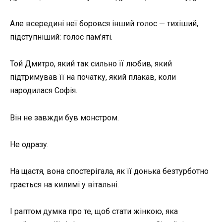
Але всередині неї боровся інший голос — тихіший,
підступніший: голос пам’яті.
Той Дмитро, який так сильно її любив, який
підтримував її на початку, який плакав, коли
народилася Софія.
Він не завжди був монстром.
Не одразу.
На щастя, вона спостерігала, як її донька безтурботно
грається на килимі у вітальні.
І раптом думка про те, щоб стати жінкою, яка