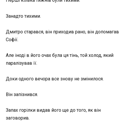
Перші кілька тижнів були тихими.
Занадто тихими.
Дмитро старався, він приходив рано, він допомагав
Софії.
Але іноді в його очах була ця тінь, той холод, який
паралізував її.
Доки одного вечора все знову не змінилося.
Він запізнився.
Запах горілки видав його ще до того, як він
заговорив.