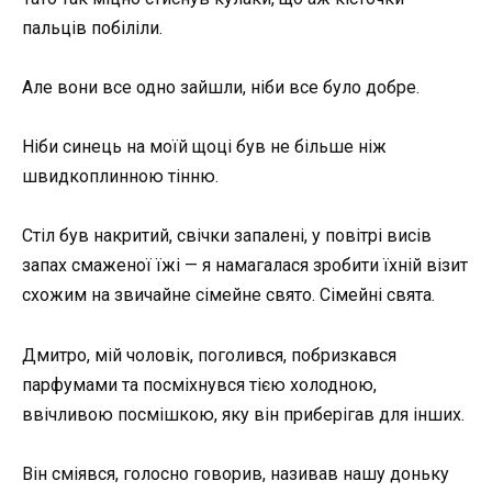
пальців побіліли.
Але вони все одно зайшли, ніби все було добре.
Ніби синець на моїй щоці був не більше ніж
швидкоплинною тінню.
Стіл був накритий, свічки запалені, у повітрі висів
запах смаженої їжі — я намагалася зробити їхній візит
схожим на звичайне сімейне свято. Сімейні свята.
Дмитро, мій чоловік, поголився, побризкався
парфумами та посміхнувся тією холодною,
ввічливою посмішкою, яку він приберігав для інших.
Він сміявся, голосно говорив, називав нашу доньку