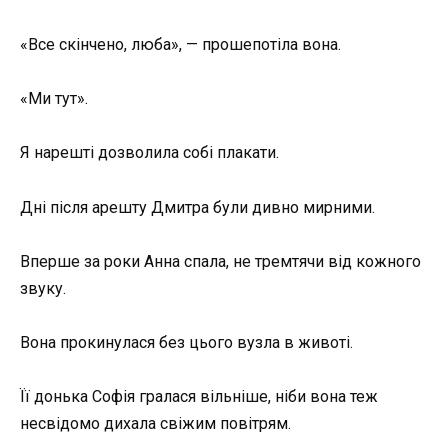
«Все скінчено, люба», — прошепотіла вона.
«Ми тут».
Я нарешті дозволила собі плакати.
Дні після арешту Дмитра були дивно мирними.
Вперше за роки Анна спала, не тремтячи від кожного
звуку.
Вона прокинулася без цього вузла в животі.
Її донька Софія гралася вільніше, ніби вона теж
несвідомо дихала свіжим повітрям.