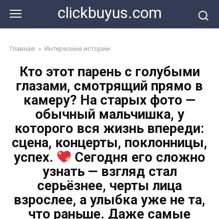
Перейти
clickbuyus.com
к
контенту
Главная
»
Интересные истории
Кто этот парень с голубыми
глазами, смотрящий прямо в
камеру? На старых фото —
обычный мальчишка, у
которого вся жизнь впереди:
сцена, концерты, поклонницы,
успех.
Сегодня его сложно
узнать — взгляд стал
серьёзнее, черты лица
взрослее, а улыбка уже не та,
что раньше. Даже самые