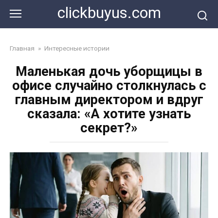
Перейти
clickbuyus.com
к
контенту
Главная
»
Интересные истории
Маленькая дочь уборщицы в
офисе случайно столкнулась с
главным директором и вдруг
сказала: «А хотите узнать
секрет?»