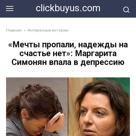
Перейти
clickbuyus.com
к
контенту
Главная
»
Интересные истории
«Мечты пропали, надежды на
счастье нет»: Маргарита
Симонян впала в депрессию