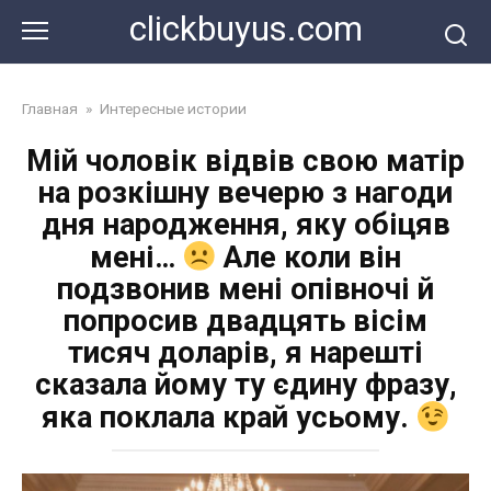
Перейти
clickbuyus.com
к
контенту
Главная
»
Интересные истории
Мій чоловік відвів свою матір
на розкішну вечерю з нагоди
дня народження, яку обіцяв
мені…
Але коли він
подзвонив мені опівночі й
попросив двадцять вісім
тисяч доларів, я нарешті
сказала йому ту єдину фразу,
яка поклала край усьому.