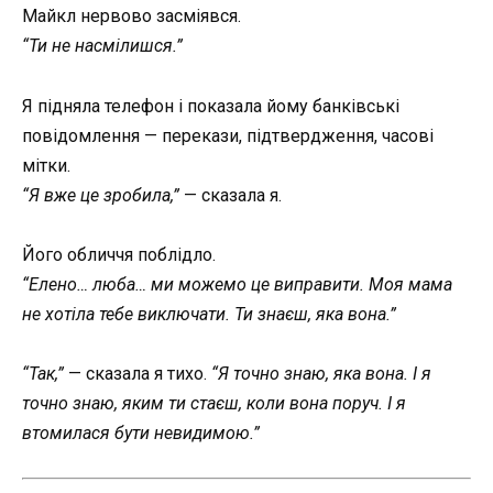
Майкл нервово засміявся.
“Ти не насмілишся.”
Я підняла телефон і показала йому банківські
повідомлення — перекази, підтвердження, часові
мітки.
“Я вже це зробила,”
— сказала я.
Його обличчя поблідло.
“Елено… люба… ми можемо це виправити. Моя мама
не хотіла тебе виключати. Ти знаєш, яка вона.”
“Так,”
— сказала я тихо.
“Я точно знаю, яка вона. І я
точно знаю, яким ти стаєш, коли вона поруч. І я
втомилася бути невидимою.”