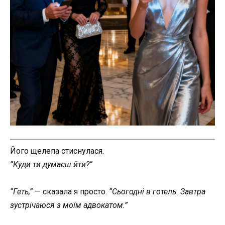
Його щелепа стиснулася.
“Куди ти думаєш йти?”
“Геть,”
— сказала я просто.
“Сьогодні в готель. Завтра
зустрічаюся з моїм адвокатом.”