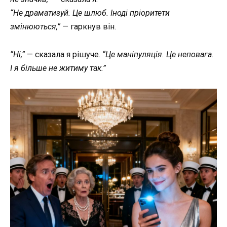
“Не драматизуй. Це шлюб. Іноді пріоритети
змінюються,”
— гаркнув він.
“Ні,”
— сказала я рішуче.
“Це маніпуляція. Це неповага.
І я більше не житиму так.”