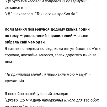
“Це було тимчасово! Я збирався їх повернути!”
—
заїкався він.
“Ні,”
— сказала я.
“Ти цього не зробив би.”
Коли Майкл повернувся додому кілька годин
потому — розлючений і принижений — я вже
зібрала свій чемодан.
Я навіть не підняла погляд, коли він увійшов: пом’ята
сорочка, неохайне волосся, запах дорогого вина за
ним.
“Ти принизила мене! Ти принизила мою маму!”
—
кричав він.
Я спокійно застібнула свій чемодан.
“Цікаво, що мій день народження нічого для вас обох
не значив,”
— сказала я.