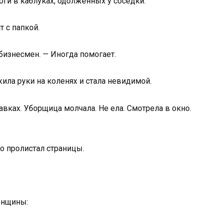
оги в каблуках, одолженных у соседки.
т с папкой.
бизнесмен. — Иногда помогает.
жила руки на коленях и стала невидимой.
авках. Уборщица молчала. Не ела. Смотрела в окно.
о пролистал страницы.
енщины: