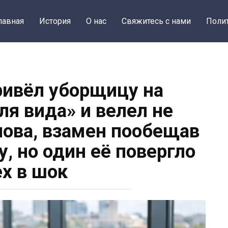
лавная
История
О нас
Свяжитесь с нами
Поли
ивёл уборщицу на
ля вида» и велел не
лова, взамен пообещав
, но один её повергло
ех в шок