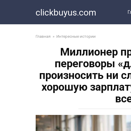
Перейти
clickbuyus.com
к
Г
контенту
Главная
»
Интересные истории
Миллионер пр
переговоры «д
произносить ни с
хорошую зарплату
вс