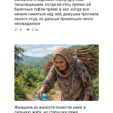
танцовщицами, когда её отец принес ей
балетные туфли прямо в зал: когда все
начали смеяться над ней, девушка прогнала
своего отца, но дальше произошло нечто
неожиданное
0
2.1к.
Женщина из жалости помогла змее в
сильную жару, но старушка даже