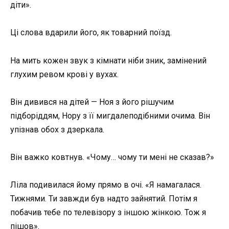
діти».
Ці слова вдарили його, як товарний поїзд.
На мить кожен звук з кімнати ніби зник, замінений
глухим ревом крові у вухах.
Він дивився на дітей — Ноя з його рішучим
підборіддям, Нору з її мигдалеподібними очима. Він
упізнав обох з дзеркала.
Він важко ковтнув. «Чому… чому ти мені не сказав?»
Ліла подивилася йому прямо в очі. «Я намагалася.
Тижнями. Ти завжди був надто зайнятий. Потім я
побачив тебе по телевізору з іншою жінкою. Тож я
пішов».