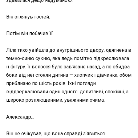
здавалася дещо надуманою.
Він оглянув гостей.
Потім він побачив її.
Ліла тихо увійшла до внутрішнього двору, одягнена в
темно-синю сукню, яка ледь помітно підкреслювала
її фігуру. Її волосся було зав’язане назад, а по обидва
боки від неї стояли дитина — хлопчик і дівчинка, обом
приблизно по шість років. Їхні погляди
віддзеркалювали один одного: допитливі, спокійні, з
широко розплющеними, уважними очима.
Александр…
Він не очікував, що вона справді з’явиться.