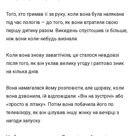
Того, хто тримав її за руку, коли вона була налякана
під час пологів — до того, як вони втратили свою
першу дитину разом. Викидень спустошив їх більше,
ніж вони коли-небудь визнали.
Коли вона знову завагітніла, це сталося невдовзі
після того, як він уклав велику угоду і раптово зник
на кілька днів.
Вона намагалася йому розповісти, але щоразу, коли
вона дзвонила, їй відповідали: «Він на зустрічі» або
«просто в літаку». Потім вона побачила його по
телевізору, як він цілував іншу жінку на вечірці з
нагоди запуску.