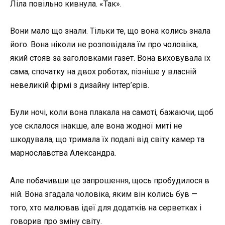
Ліла повільно кивнула. «Так».
Вони мало що знали. Тільки те, що вона колись знала
його. Вона ніколи не розповідала їм про чоловіка,
який стояв за заголовками газет. Вона виховувала їх
сама, спочатку на двох роботах, пізніше у власній
невеликій фірмі з дизайну інтер’єрів.
Були ночі, коли вона плакала на самоті, бажаючи, щоб
усе склалося інакше, але вона жодної миті не
шкодувала, що тримала їх подалі від світу камер та
марнославства Александра.
Але побачивши це запрошення, щось пробудилося в
ній. Вона згадала чоловіка, яким він колись був —
того, хто малював ідеї для додатків на серветках і
говорив про зміну світу.