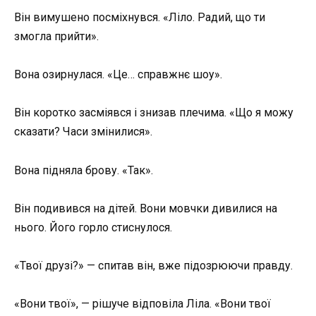
Він вимушено посміхнувся. «Ліло. Радий, що ти
змогла прийти».
Вона озирнулася. «Це… справжнє шоу».
Він коротко засміявся і знизав плечима. «Що я можу
сказати? Часи змінилися».
Вона підняла брову. «Так».
Він подивився на дітей. Вони мовчки дивилися на
нього. Його горло стиснулося.
«Твої друзі?» — спитав він, вже підозрюючи правду.
«Вони твої», — рішуче відповіла Ліла. «Вони твої