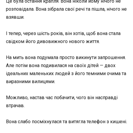
Це була остання крапля. Вона ніколи йому нічого не
розповідала. Вона зібрала свої речі та пішла, нічого не
взявши.
І тепер, через шість років, він хотів, щоб вона стала
свідком його дивовижного нового життя.
На мить вона подумала просто викинути запрошення.
Але потім вона подивилася на своїх дітей — двох
ідеальних маленьких людей з його темними очима та
виразними вилицями.
Можливо, настав час побачити, чого він насправді
втрачав.
Вона слабо посміхнулася та витягла телефон з кишені.