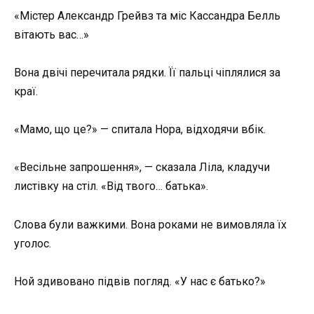
«Містер Александр Грейвз та міс Кассандра Белль
вітають вас…»
Вона двічі перечитала рядки. Її пальці чіплялися за
краї.
«Мамо, що це?» — спитала Нора, відходячи вбік.
«Весільне запрошення», — сказала Ліла, кладучи
листівку на стіл. «Від твого… батька».
Слова були важкими. Вона роками не вимовляла їх
уголос.
Ной здивовано підвів погляд. «У нас є батько?»