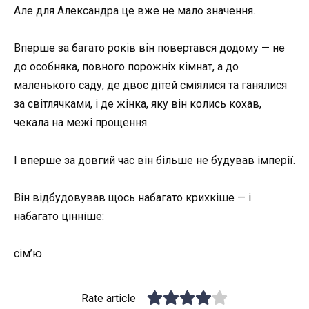
Але для Александра це вже не мало значення.
Вперше за багато років він повертався додому — не
до особняка, повного порожніх кімнат, а до
маленького саду, де двоє дітей сміялися та ганялися
за світлячками, і де жінка, яку він колись кохав,
чекала на межі прощення.
І вперше за довгий час він більше не будував імперії.
Він відбудовував щось набагато крихкіше — і
набагато цінніше:
сім’ю.
Rate article