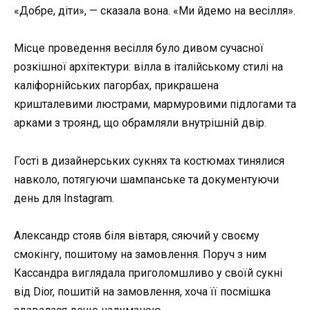
«Добре, діти», — сказала вона. «Ми йдемо на весілля».
Місце проведення весілля було дивом сучасної
розкішної архітектури: вілла в італійському стилі на
каліфорнійських пагорбах, прикрашена
кришталевими люстрами, мармуровими підлогами та
арками з троянд, що обрамляли внутрішній двір.
Гості в дизайнерських сукнях та костюмах тинялися
навколо, потягуючи шампанське та документуючи
день для Instagram.
Александр стояв біля вівтаря, сяючий у своєму
смокінгу, пошитому на замовлення. Поруч з ним
Кассандра виглядала приголомшливо у своїй сукні
від Dior, пошитій на замовлення, хоча її посмішка