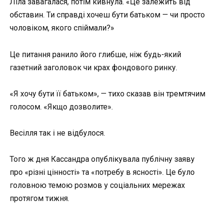
Ліла завагалася, потім кивнула. «Це залежить від
обставин. Ти справді хочеш бути батьком — чи просто
чоловіком, якого спіймали?»
Це питання ранило його глибше, ніж будь-який
газетний заголовок чи крах фондового ринку.
«Я хочу бути її батьком», — тихо сказав він тремтячим
голосом. «Якщо дозволите».
Весілля так і не відбулося.
Того ж дня Кассандра опублікувала публічну заяву
про «різні цінності» та «потребу в ясності». Це було
головною темою розмов у соціальних мережах
протягом тижня.