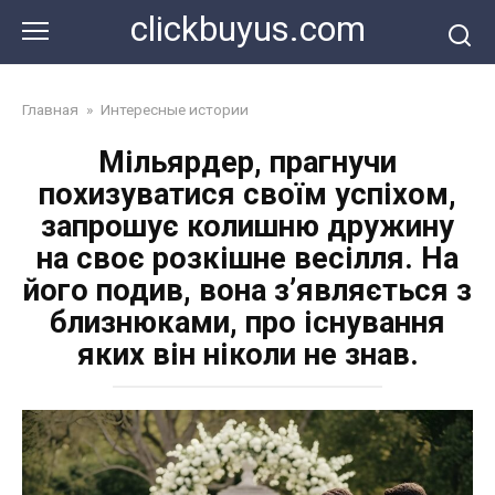
Перейти
clickbuyus.com
к
контенту
Главная
»
Интересные истории
Мільярдер, прагнучи
похизуватися своїм успіхом,
запрошує колишню дружину
на своє розкішне весілля. На
його подив, вона з’являється з
близнюками, про існування
яких він ніколи не знав.