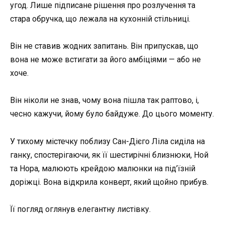
угод. Лише підписане рішення про розлучення та
стара обручка, що лежала на кухонній стільниці.
Він не ставив жодних запитань. Він припускав, що
вона не може встигати за його амбіціями — або не
хоче.
Він ніколи не знав, чому вона пішла так раптово, і,
чесно кажучи, йому було байдуже. До цього моменту.
У тихому містечку поблизу Сан-Дієго Ліла сиділа на
ганку, спостерігаючи, як її шестирічні близнюки, Ной
та Нора, малюють крейдою малюнки на під’їзній
доріжці. Вона відкрила конверт, який щойно прибув.
Її погляд оглянув елегантну листівку.