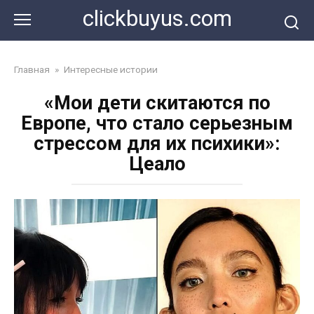
Перейти
clickbuyus.com
к
контенту
Главная
»
Интересные истории
«Мои дети скитаются по
Европе, что стало серьезным
стрессом для их психики»:
Цеало