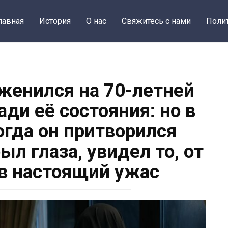
лавная
История
О нас
Свяжитесь с нами
Поли
женился на 70-летней
ади её состояния: но в
огда он притворился
л глаза, увидел то, от
в настоящий ужас