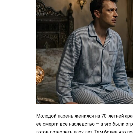
Молодой парень женился на 70-летней ара
её смерти всё наследство — а это были ог
готов потерпеть пару лет. Тем более что п