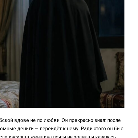
бской вдове не по любви. Он прекрасно знал: после
ромные деньги — перейдёт к нему. Ради этого он был
осле инсульта женщина почти не ходила и казалась