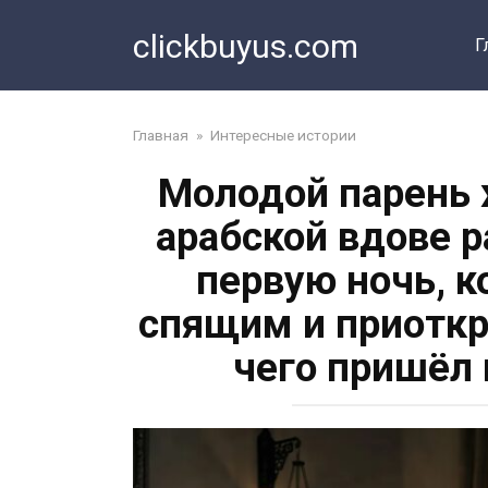
Перейти
clickbuyus.com
к
Г
контенту
Главная
»
Интересные истории
Молодой парень 
арабской вдове р
первую ночь, к
спящим и приоткры
чего пришёл 