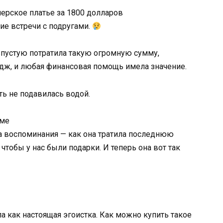
нерское
платье
за
1800
долларов
кие
встречи
с
подругами.
впустую потратила такую огромную сумму,
дж,
и
любая
финансовая
помощь
имела
значение.
ть
не
подавилась
водой.
аме
а
воспоминания —
как
она тратила последнюю
,
чтобы
у
нас
были
подарки.
И
теперь
она
вот
так
а как настоящая эгоистка
. Как можно купить такое