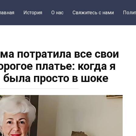
лавная
История
О нас
Свяжитесь с нами
Поли
ма потратила все свои
рогое платье: когда я
, была просто в шоке