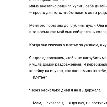
мама
внезапно
решила
купить
себе
дизай
—
просто
для
того,
чтобы
носить
ее на
ред
Меня
это
поразило
до
глубины
души. Она 
в
то
время
как
мой
сын
собирался
в
колле
Когда
она
сказала
о
платье
за
ужином,
я
чу
Я
едва
сдержалась, чтобы не нагрубить м
и
ушла
домой
раздражённая.
Я
перебирал
копейку на внуков,
как
экономила
на
себе
—
платье?
Через
несколько
дней
я
не
выдержала.
—
Мам, —
сказала
я,
— я думаю, ты поступил