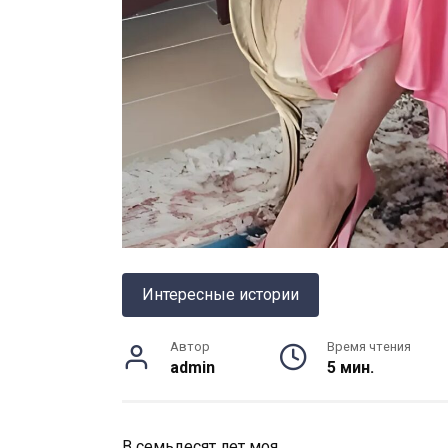
Интересные истории
Автор
Время чтения
admin
5 мин.
В
семьдесят
лет
моя