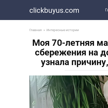
Перейти
clickbuyus.com
к
Г
контенту
Главная
»
Интересные истории
Моя 70-летняя ма
сбережения на до
узнала причину