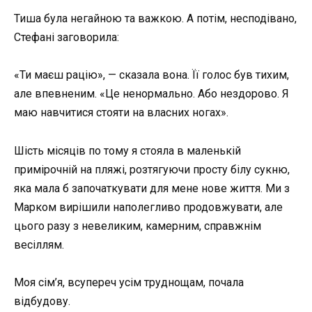
Тиша була негайною та важкою. А потім, несподівано,
Стефані заговорила:
«Ти маєш рацію», — сказала вона. Її голос був тихим,
але впевненим. «Це ненормально. Або нездорово. Я
маю навчитися стояти на власних ногах».
Шість місяців по тому я стояла в маленькій
примірочній на пляжі, розтягуючи просту білу сукню,
яка мала б започаткувати для мене нове життя. Ми з
Марком вирішили наполегливо продовжувати, але
цього разу з невеликим, камерним, справжнім
весіллям.
Моя сім’я, всупереч усім труднощам, почала
відбудову.