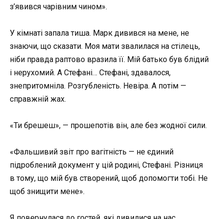
з’явився чарівним чином».
У кімнаті запала тиша. Марк дивився на мене, не
знаючи, що сказати. Моя мати звалилася на стілець,
ніби правда раптово вразила її. Мій батько був блідий
і нерухомий. А Стефані… Стефані, здавалося,
знепритомніла. Розгубленість. Невіра. А потім —
справжній жах.
«Ти брешеш», — прошепотів він, але без жодної сили.
«Фальшивий звіт про вагітність — не єдиний
підроблений документ у цій родині, Стефані. Різниця
в тому, що мій був створений, щоб допомогти тобі. Не
щоб знищити мене».
Я повернулася до гостей, які дивилися на нас,