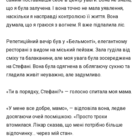
що я була залучена. І вона точно не мала уявлення,
наскільки я насправді контролюю її життя. Вона
думала, що я граюся з вогнем. Я вже підпалила ліс.
Репетиційний вечір був у «Бельмонті», елегантному
ресторані з видом на міський пейзаж. Зала гуділа від
сміху та балаканини, але моя увага була зосереджена
на Стефані. Вона була одягнена в облягаючу сукню та
гладила живіт неуважно, але задумливо.
«Ти в порядку, Стефані?» — голосно спитала моя мама.
«У мене все добре, мамо», — відповіла вона, ледве
досягаючи очей посмішкою. «Просто трохи
втомилася. Лікар сказав, що мені потрібно більше
відпочинку… через мій стан».