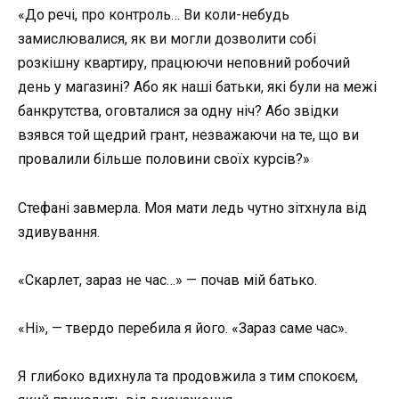
«До речі, про контроль… Ви коли-небудь
замислювалися, як ви могли дозволити собі
розкішну квартиру, працюючи неповний робочий
день у магазині? Або як наші батьки, які були на межі
банкрутства, оговталися за одну ніч? Або звідки
взявся той щедрий грант, незважаючи на те, що ви
провалили більше половини своїх курсів?»
Стефані завмерла. Моя мати ледь чутно зітхнула від
здивування.
«Скарлет, зараз не час…» — почав мій батько.
«Ні», — твердо перебила я його. «Зараз саме час».
Я глибоко вдихнула та продовжила з тим спокоєм,