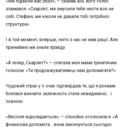
«Ми підвели вас обох», — сказав він, його голос
зламався. «Скарлет, ми змусили тебе нести все на
собі. Стефані, ми ніколи не давали тобі потрібної
структури».
І в той момент, вперше, ніхто з нас не мав рації. Але
принаймні ми знали правду.
«А тепер, Скарлет?» — спитала моя мама тремтячим
голосом. «Ти продовжуватимеш нам допомагати?»
Чудовий страх у її очах підтвердив те, що я роками
боялася визнати: залежність стала невидимою… і
повною.
«Весілля відкладається», — спокійно оголосила я. «А
фінансова допомога… вона закінчується сьогодні.