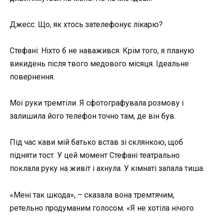
Джесс: Що, як хтось зателефонує лікарю?
Стефані: Ніхто б не наважився. Крім того, я планую
викидень після твого медового місяця. Ідеальне
повернення.
Мої руки тремтіли. Я сфотографувала розмову і
залишила його телефон точно там, де він був.
Під час кави мій батько встав зі склянкою, щоб
підняти тост. У цей момент Стефані театрально
поклала руку на живіт і ахнула. У кімнаті запала тиша.
«Мені так шкода», – сказала вона тремтячим,
ретельно продуманим голосом. «Я не хотіла нічого