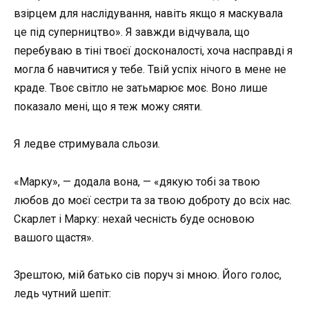
взірцем для наслідування, навіть якщо я маскувала
це під суперництво». Я завжди відчувала, що
перебуваю в тіні твоєї досконалості, хоча насправді я
могла б навчитися у тебе. Твій успіх нічого в мене не
краде. Твоє світло не затьмарює моє. Воно лише
показало мені, що я теж можу сяяти.
Я ледве стримувала сльози.
«Марку», — додала вона, — «дякую тобі за твою
любов до моєї сестри та за твою доброту до всіх нас.
Скарлет і Марку: нехай чесність буде основою
вашого щастя».
Зрештою, мій батько сів поруч зі мною. Його голос,
ледь чутний шепіт: