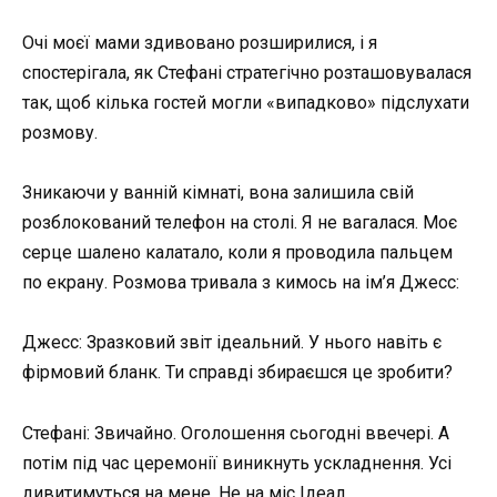
Очі моєї мами здивовано розширилися, і я
спостерігала, як Стефані стратегічно розташовувалася
так, щоб кілька гостей могли «випадково» підслухати
розмову.
Зникаючи у ванній кімнаті, вона залишила свій
розблокований телефон на столі. Я не вагалася. Моє
серце шалено калатало, коли я проводила пальцем
по екрану. Розмова тривала з кимось на ім’я Джесс:
Джесс: Зразковий звіт ідеальний. У нього навіть є
фірмовий бланк. Ти справді збираєшся це зробити?
Стефані: Звичайно. Оголошення сьогодні ввечері. А
потім під час церемонії виникнуть ускладнення. Усі
дивитимуться на мене. Не на міс Ідеал.