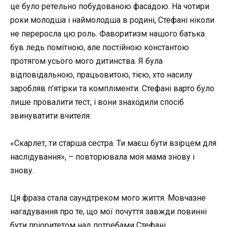
це було ретельно побудованою фасадою. На чотири
роки молодша і наймолодша в родині, Стефані ніколи
не переросла цю роль. Фаворитизм нашого батька
був ледь помітною, але постійною константою
протягом усього мого дитинства. Я була
відповідальною, працьовитою, тією, хто насилу
заробляв п’ятірки та компліменти. Стефані варто було
лише провалити тест, і вони знаходили спосіб
звинуватити вчителя.
«Скарлет, ти старша сестра. Ти маєш бути взірцем для
наслідування», – повторювала моя мама знову і
знову.
Ця фраза стала саундтреком мого життя. Мовчазне
нагадування про те, що мої почуття завжди повинні
бути пріоритетом над потребами Стефані.