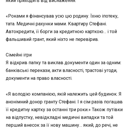
який приходить від виснаження.
«Роками я фінансував усю цю родину. Їхню іпотеку,
тата. Медичні рахунки мами. Квартиру Стефані.
Автокредити, її борги за кредитною карткою… і той
фальшивий грант, який ніхто не перевірив.
Сімейні ігри
Я відкрив папку та виклав документи один за одним:
банківські перекази, акти власності, трастові угоди,
документи на право власності.
«Я володію компанією, якій належить цей будинок. Я
анонімний донор гранту Стефані. І я сім разів погашав
її кредитну картку за останні три роки.» Також путівки
на відпустку, невідкладні медичні випадки та той
перший внесок за її нову машину… який, до речі, не