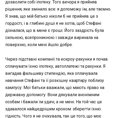
дозволити собі іпотеку. Того вечора я прийняв
рішення, яке змінило все: я допоможу їм, але таємно.
Я знав, що мій батько ніколи б не прийняв це з
гордості, і в глибині душі я не хотів, щоб Стефані
дізналася, що в мене є гроші. Його заздрість була
сильною, всепроникною і завжди виринала на
поверхню, коли мені йшло добре.
Через підставні компанії та ескроу-рахунки я почав
сплачувати їхню іпотеку, автоплатежі та рахунки. Я
вигадав фальшиву стипендію, яка оплачувала
навчання Стефані та її розкішну квартиру поблизу
кампусу. Мої батьки вважали, що мають право на
державну допомогу. Вони дякували анонімним
особам і бажали їм удачі, а не мені. На той час це
здавалося найщедрішим кроком: зберегти їхню
гідність. Чого я не очікувала, так це того, що моє