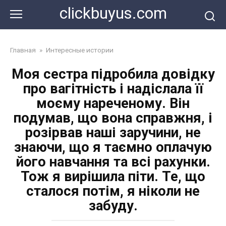
Перейти
clickbuyus.com
к
контенту
Главная
»
Интересные истории
Моя сестра підробила довідку
про вагітність і надіслала її
моєму нареченому. Він
подумав, що вона справжня, і
розірвав наші заручини, не
знаючи, що я таємно оплачую
його навчання та всі рахунки.
Тож я вирішила піти. Те, що
сталося потім, я ніколи не
забуду.