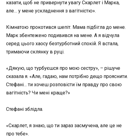
казати, щоб не привернути увагу Скарлет і Марка,
але… у мене ускладнення з вагітністю».
Кімнатою прокотився шепіт. Мама підбігла до мене.
Марк збентежено подивився на мене. А я відчула
серед цього хаосу безтурботний спокій. Я встала,
тримаючи склянку в руці.
«Дякую, що турбуєшся про мою сестру», – рішуче
сказала я. «Але, гадаю, нам потрібно дещо прояснити.
Стефані… ти хочеш розповісти їм правду про свою
вагітність? Чи мені краще?»
Стефані зблідла.
«Скарлет, я знаю, що ти зараз засмучена, але це не
про тебе».