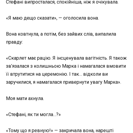
Стефані випросталася, спокійніша, ніж я очікувала.
«Я маю дещо сказати», — оголосила вона.
Вона ковтнула, а потім, без зайвих слів, випалила
правду:
«Скарлет має рацію. Я інсценувала вагітність. Я також
зв’язалася з колишньою Марка і намагалася вмовити
її втрутитися на церемонію. І так… відколи ви
заручилися, я намагалася привернути увагу Марка».
Моя мати ахнула.
«Стефані, як ти могла…?»
«Тому що я ревную!» — закричала вона, нарешті