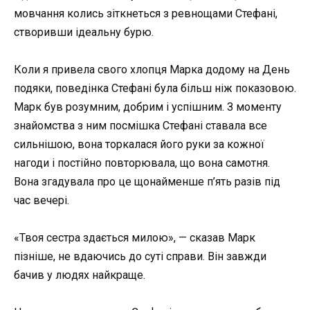
мовчання колись зіткнеться з ревнощами Стефані,
створивши ідеальну бурю.
Коли я привела свого хлопця Марка додому на День
подяки, поведінка Стефані була більш ніж показовою.
Марк був розумним, добрим і успішним. З моменту
знайомства з ним посмішка Стефані ставала все
сильнішою, вона торкалася його руки за кожної
нагоди і постійно повторювала, що вона самотня.
Вона згадувала про це щонайменше п’ять разів під
час вечері.
«Твоя сестра здається милою», — сказав Марк
пізніше, не вдаючись до суті справи. Він завжди
бачив у людях найкраще.