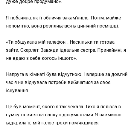
дуже добре продумано».
Я побачила, як її обличчя закам’яніло. Потім, майже
непомітно, вона розпливлася в цинічній посмішці.
«Ти обшукала мій телефон… Наскільки ти готова
зайти, Скарлет. Завжди ідеальна сестра. Принаймні, я
не вдаю з себе когось іншого».
Напруга в кімнаті була відчутною. І вперше за довгий
час я не відчувала потреби вибачатися за своє
існування.
Це був момент, якого я так чекала. Тихо я полізла в
сумку та витягла папку з документами. Я навмисно
відкрила її, мій голос трохи пом’якшився: