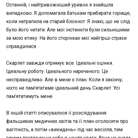
Останній, і найтривожніший уривок я знайшла
випадково. Я допомагала батькам прибирати горище,
коли натрапила на старий блокнот. Я знаю, що не слід
було його читати. Але мої інстинкти були сильнішими
за мою етику. На його сторінках мої найгірші страхи
справдилися.
Скарлет завжди отримує все. Ідеальні оцінки.
Ідеальну роботу. Ідеального нареченого. Це
несправедливо. Але в мене є план. Коли я закінчу,
ніхто не пам’ятатиме ідеальний день Скарлет. Усі
пам’ятатимуть мене.
В іншій статті описувалося її розслідування
фальшивих медичних звітів та її план оголосити про
вагітність, а потім «викидень» під час весілля, тим
самим поставивши себе в центр уваги. Вона не знала,