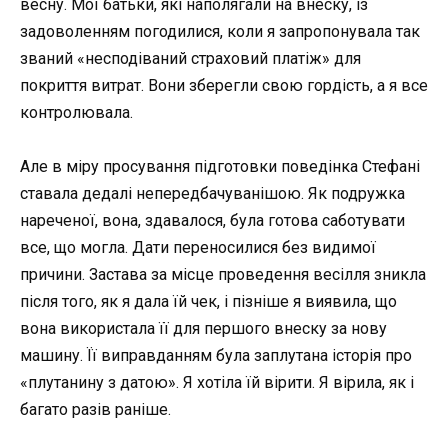
весну. Мої батьки, які наполягали на внеску, із
задоволенням погодилися, коли я запропонувала так
званий «несподіваний страховий платіж» для
покриття витрат. Вони зберегли свою гордість, а я все
контролювала.
Але в міру просування підготовки поведінка Стефані
ставала дедалі непередбачуванішою. Як подружка
нареченої, вона, здавалося, була готова саботувати
все, що могла. Дати переносилися без видимої
причини. Застава за місце проведення весілля зникла
після того, як я дала їй чек, і пізніше я виявила, що
вона використала її для першого внеску за нову
машину. Її виправданням була заплутана історія про
«плутанину з датою». Я хотіла їй вірити. Я вірила, як і
багато разів раніше.