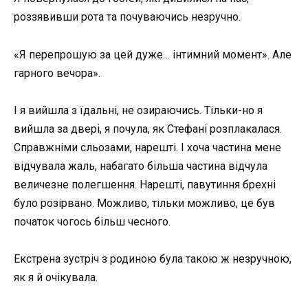
роззявивши рота та почуваючись незручно.
«Я перепрошую за цей дуже… інтимний момент». Але
гарного вечора».
І я вийшла з їдальні, не озираючись. Тільки-но я
вийшла за двері, я почула, як Стефані розплакалася.
Справжніми сльозами, нарешті. І хоча частина мене
відчувала жаль, набагато більша частина відчула
величезне полегшення. Нарешті, павутиння брехні
було розірвано. Можливо, тільки можливо, це був
початок чогось більш чесного.
Екстрена зустріч з родиною була такою ж незручною,
як я й очікувала.