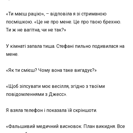
«Ти маєш рацію», – відповіла я зі стриманою
посмішкою. «Це не про мене. Це про твою брехню.
Ти ж не вагітна, чи не так?»
У кімнаті запала тиша. Стефані пильно подивилася на
мене.
«Як ти смієш? Чому вона таке вигадує?»
«Щоб зіпсувати моє весілля, згідно з твоїми
повідомленнями з Джесс».
Я взяла телефон і показала їй скріншоти.
«Фальшивий медичний висновок. План викидня. Все