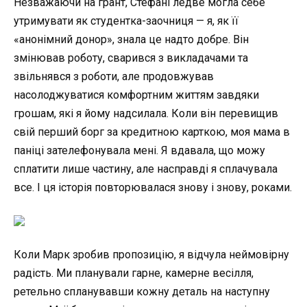
Незважаючи на грант, Стефані ледве могла себе
утримувати як студентка-заочниця — я, як її
«анонімний донор», знала це надто добре. Він
змінював роботу, сварився з викладачами та
звільнявся з роботи, але продовжував
насолоджуватися комфортним життям завдяки
грошам, які я йому надсилала. Коли він перевищив
свій перший борг за кредитною карткою, моя мама в
паніці зателефонувала мені. Я вдавала, що можу
сплатити лише частину, але насправді я сплачувала
все. І ця історія повторювалася знову і знову, роками.
Коли Марк зробив пропозицію, я відчула неймовірну
радість. Ми планували гарне, камерне весілля,
ретельно спланувавши кожну деталь на наступну