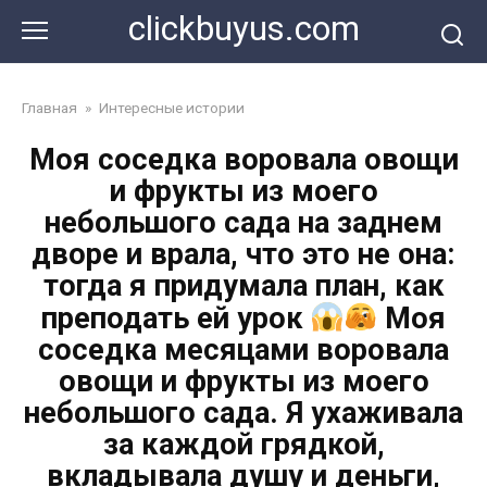
Перейти
clickbuyus.com
к
контенту
Главная
»
Интересные истории
Моя соседка воровала овощи
и фрукты из моего
небольшого сада на заднем
дворе и врала, что это не она:
тогда я придумала план, как
преподать ей урок
Моя
соседка месяцами воровала
овощи и фрукты из моего
небольшого сада. Я ухаживала
за каждой грядкой,
вкладывала душу и деньги,