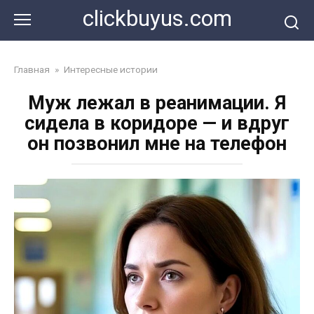
Перейти
clickbuyus.com
к
контенту
Главная
»
Интересные истории
Муж лежал в реанимации. Я
сидела в коридоре — и вдруг
он позвонил мне на телефон