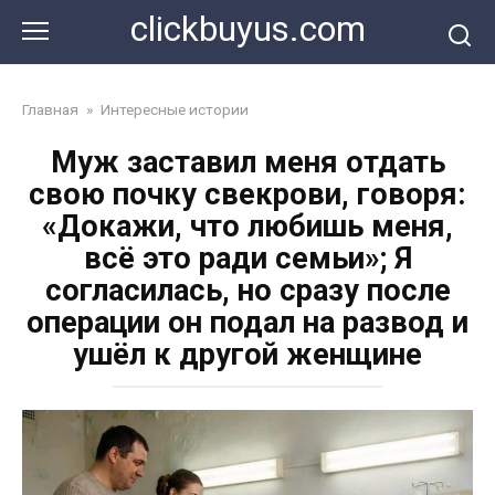
Перейти
clickbuyus.com
к
контенту
Главная
»
Интересные истории
Муж заставил меня отдать
свою почку свекрови, говоря:
«Докажи, что любишь меня,
всё это ради семьи»; Я
согласилась, но сразу после
операции он подал на развод и
ушёл к другой женщине