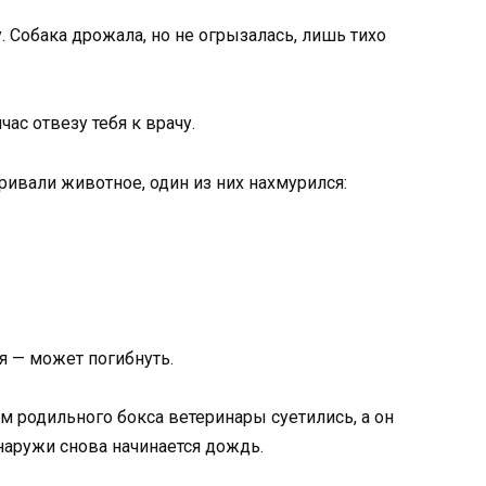
. Собака дрожала, но не огрызалась, лишь тихо
час отвезу тебя к врачу.
ривали животное, один из них нахмурился:
я — может погибнуть.
ом родильного бокса ветеринары суетились, а он
снаружи снова начинается дождь.