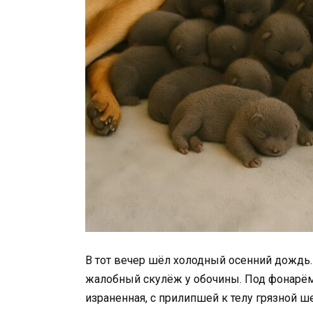
В тот вечер шёл холодный осенний дождь
жалобный скулёж у обочины. Под фонарём,
израненная, с прилипшей к телу грязной ш