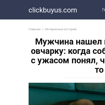
Перейти
clickbuyus.com
к
Г
контенту
Главная
»
Интересные истории
Мужчина нашел 
овчарку: когда со
с ужасом понял, ч
то