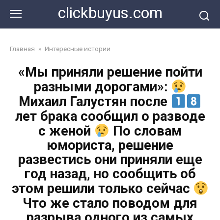
Перейти
clickbuyus.com
к
контенту
Главная
»
Интересные истории
«Мы приняли решение пойти
разными дорогами»:
Михаил Галустян после
лет брака сообщил о разводе
с женой
По словам
юмориста, решение
развестись они приняли еще
год назад, но сообщить об
этом решили только сейчас
Что же стало поводом для
разрыва одного из самых