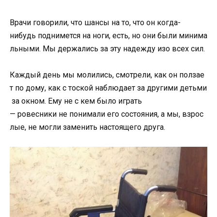
Врачи
говорили,
что
шансы
на
то,
что
он
когда-
нибудь
поднимется
на
ноги,
есть,
но
они
были
минима
льными.
Мы
держались
за
эту
надежду
изо
всех
сил.
Каждый
день
мы
молились,
смотрели,
как
он
ползае
т
по
дому,
как
с
тоской
наблюдает
за
другими
детьми
за
окном.
Ему
не
с
кем
было
играть
—
ровесники
не
понимали
его
состояния,
а
мы,
взрос
лые,
не
могли
заменить
настоящего
друга.