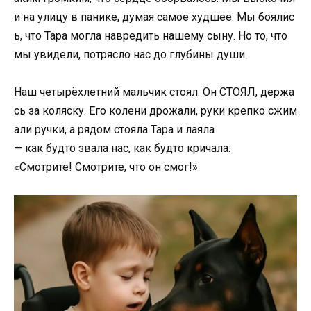
и
на
улицу
в
панике,
думая
самое
худшее.
Мы
боялис
ь,
что
Тара
могла
навредить
нашему
сыну.
Но
то,
что
мы
увидели,
потрясло
нас
до
глубины
души.
Наш
четырёхлетний
мальчик
стоял.
Он
СТОЯЛ,
держа
сь
за
коляску.
Его
колени
дрожали,
руки
крепко
сжим
али
ручки,
а
рядом
стояла
Тара
и
лаяла
—
как
будто
звала
нас,
как
будто
кричала:
«
Смотрите!
Смотрите,
что
он
смог!»