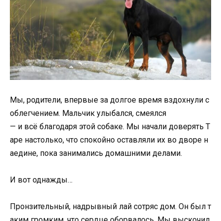
Мы,
родители,
впервые
за
долгое
время
вздохнули
с
облегчением.
Мальчик
улыбался,
смеялся
—
и
всё
благодаря
этой
собаке.
Мы
начали
доверять
Т
аре
настолько,
что
спокойно
оставляли
их
во
дворе
н
аедине,
пока
занимались
домашними
делами.
И
вот
однажды…
Пронзительный,
надрывный
лай
сотряс
дом.
Он
был
т
аким
громким,
что
сердце
оборвалось.
Мы
выскочил