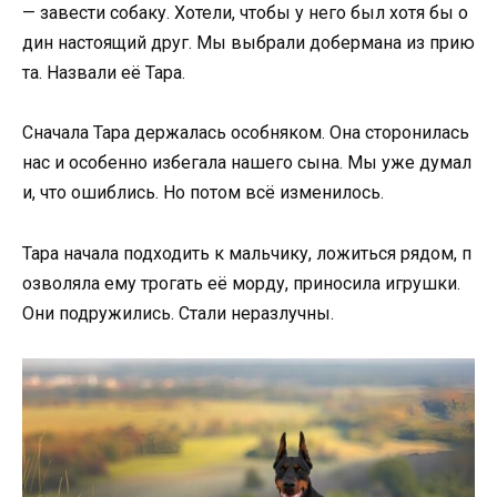
—
завести
собаку.
Хотели,
чтобы
у
него
был
хотя
бы
о
дин
настоящий
друг.
Мы
выбрали
добермана
из
прию
та
.
Назвали
её
Тара.
Сначала
Тара
держалась
особняком.
Она
сторонилась
нас
и
особенно
избегала
нашего
сына.
Мы
уже
думал
и,
что
ошиблись.
Но
потом
всё
изменилось.
Тара
начала
подходить
к
мальчику,
ложиться
рядом,
п
озволяла
ему
трогать
её
морду,
приносила
игрушки.
Они
подружились.
Стали
неразлучны.