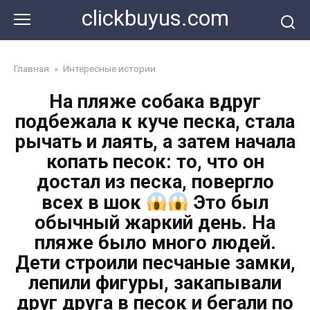
Перейти
clickbuyus.com
к
контенту
Главная
»
Интересные истории
На пляже собака вдруг
подбежала к куче песка, стала
рычать и лаять, а затем начала
копать песок: то, что он
достал из песка, повергло
всех в шок
Это был
обычный жаркий день. На
пляже было много людей.
Дети строили песчаные замки,
лепили фигуры, закапывали
друг друга в песок и бегали по