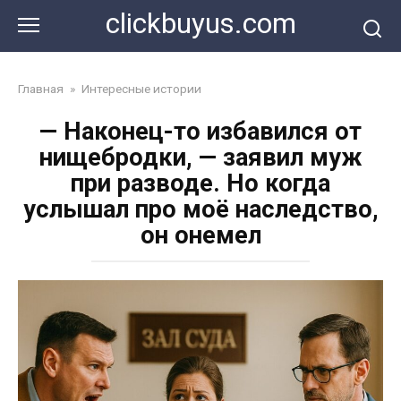
Перейти
clickbuyus.com
к
контенту
Главная
»
Интересные истории
— Наконец-то избавился от
нищебродки, — заявил муж
при разводе. Но когда
услышал про моё наследство,
он онемел