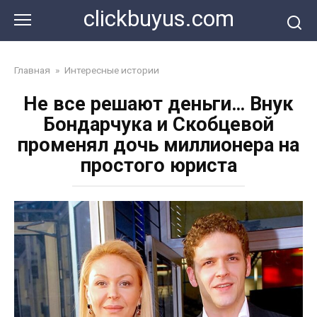
Перейти
clickbuyus.com
к
контенту
Главная
»
Интересные истории
Не все решают деньги… Внук
Бондарчука и Скобцевой
променял дочь миллионера на
простого юриста