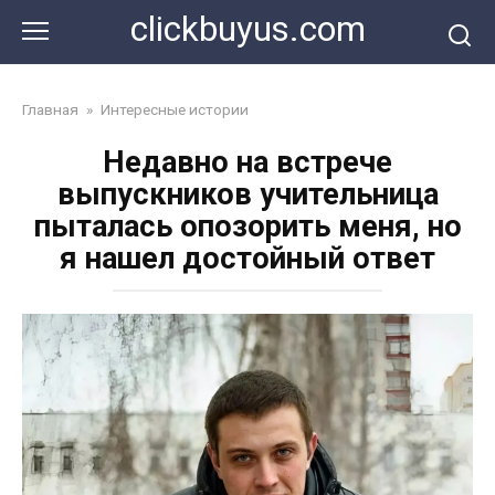
Перейти
clickbuyus.com
к
контенту
Главная
»
Интересные истории
Недавно на встрече
выпускников учительница
пыталась опозорить меня, но
я нашел достойный ответ