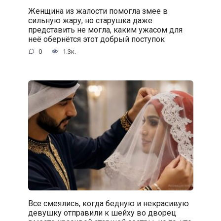
Женщина из жалости помогла змее в
сильную жару, но старушка даже
представить не могла, каким ужасом для
неё обернётся этот добрый поступок
0
1.3к.
Все смеялись, когда бедную и некрасивую
девушку отправили к шейху во дворец