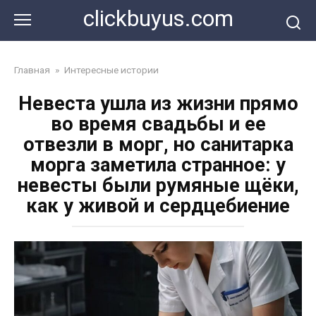
Перейти
clickbuyus.com
к
контенту
Главная
»
Интересные истории
Невеста ушла из жизни прямо
во время свадьбы и ее
отвезли в морг, но санитарка
морга заметила странное: у
невесты были румяные щёки,
как у живой и сердцебиение