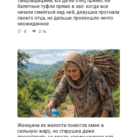
танцовщицами, когда её отец принес ей
балетные туфли прямо в зал: когда все
начали смеяться над ней, девушка прогнала
своего отца, но дальше произошло нечто
неожиданное
0
2.1к.
Женщина из жалости помогла змее в
сильную жару, но старушка даже
представить не могла, каким ужасом для