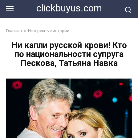
Перейти
clickbuyus.com
к
контенту
Главная
»
Интересные истории
Ни капли русской крови! Кто
по национальности супруга
Пескова, Татьяна Навка