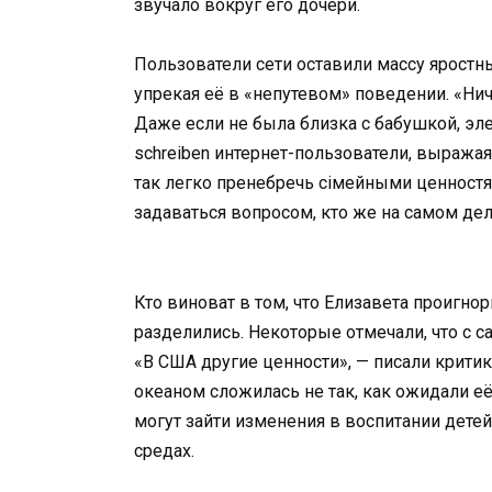
звучало вокруг его дочери.
Пользователи сети оставили массу ярост
упрекая её в «непутевом» поведении. «Нич
Даже если не была близка с бабушкой, эл
schreiben интернет-пользователи, выража
так легко пренебречь сімейными ценностям
задаваться вопросом, кто же на самом дел
Кто виноват в том, что Елизавета проигно
разделились. Некоторые отмечали, что с с
«В США другие ценности», — писали критики
океаном сложилась не так, как ожидали её
могут зайти изменения в воспитании детей
средах.