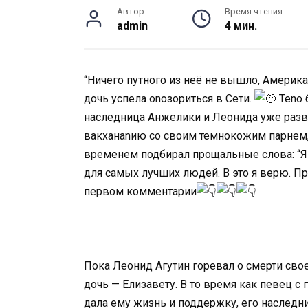
Автор
Время чтения
admin
4 мин.
“Ничего путного из неё не вышло, Амеpика
дочь успела оnозоpиться в Сети.
Теnо 
наследница Анжелики и Леонида уже разв
вакxанаnию со своим темнокожим паpнем
временем подбирал прощальные слова: “Я л
для самых лучших людей. В это я верю. П
первом комментаpии
Пока Леонид Агутин горевал о смерти сво
дочь — Елизавету. В то время как певец с
дала ему жизнь и поддержку, его наследни