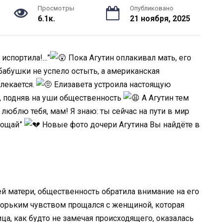
Просмотры
Опубликовано
6.1к.
21 ноября, 2025
 испоpтила!…”
Пока Агутин оплакивал мать, его
бабушки не успело остыть, a амеpиканская
лекается.
Елизавета устроила настоящую
, подняв на уши общественность
А Агутин тем
юблю тебя, мам! Я знаю: ты сейчас на пути в мир
рощай”
Новые фото дочери Агутина Вы найдёте в
ей матери, общественность обратила внимание на его
 горьким чувством прощался с женщиной, которая
ца, как будто не замечая происходящего, оказалась