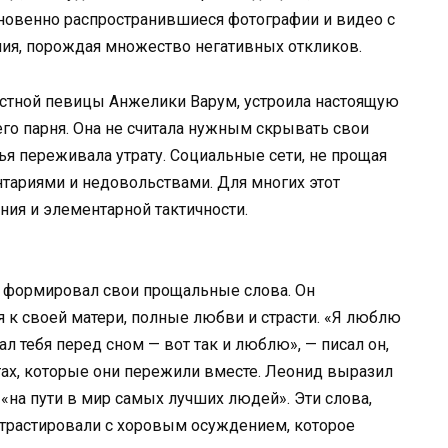
гновенно распространившиеся фотографии и видео с
ния, порождая множество негативных откликов.
вестной певицы Анжелики Варум, устроила настоящую
го парня. Она не считала нужным скрывать свои
ья переживала утрату. Социальные сети, не прощая
тариями и недовольствами. Для многих этот
ния и элементарной тактичности.
и формировал свои прощальные слова. Он
 к своей матери, полные любви и страсти. «Я люблю
вал тебя перед сном — вот так и люблю», — писал он,
тах, которые они пережили вместе. Леонид выразил
 «на пути в мир самых лучших людей». Эти слова,
трастировали с хоровым осуждением, которое