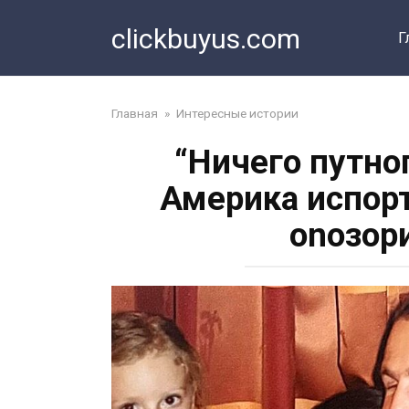
Перейти
clickbuyus.com
к
Г
контенту
Главная
»
Интересные истории
“Ничего путно
Америка испорт
оnозор