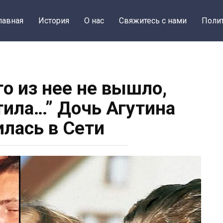
лавная
История
О нас
Свяжитесь с нами
Поли
го из нее не вышло,
ила…” Дочь Агутина
илась в Сети