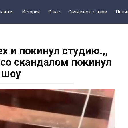
лавная
История
О нас
Свяжитесь с нами
Поли
ех и покинул студию.,,
со скандалом покинул
шоу