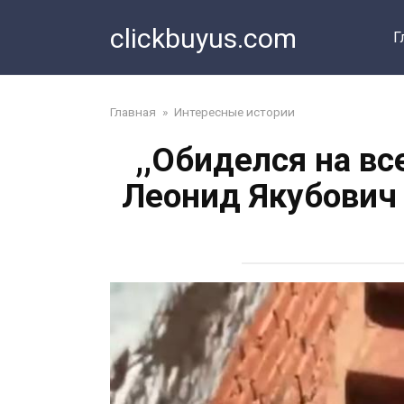
Перейти
clickbuyus.com
к
Г
контенту
Главная
»
Интересные истории
,,Обиделся на вс
Леонид Якубович 