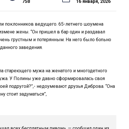
758
16 января, 2026
и поклонников ведущего. 65-летнего шоумена
 измене жены. “Он пришел в бар один и раздавал
очень грустным и потерянным. На него было боnьно
 данного заведения.
ла стареющего мужа на женатого и многодетного
 мужа. У Полины уже давно сформировалась своя
оей подругой?”,- недоумевают друзья Диброва. “Она
ну стоит задуматься”,
ощал всех бесплатным пивом», — сообщил один из