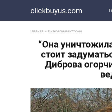
Перейти
clickbuyus.com
к
Г
контенту
Главная
»
Интересные истории
“Она уничтожила
стоит задумать
Диброва огорч
ве