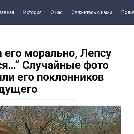
лавная
История
О нас
Свяжитесь с нами
Поли
 его морально, Лепсу
ся…” Случайные фото
или его поклонников
дущего