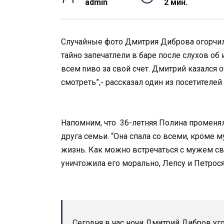
admin
2 мин.
Случайные фото Дмитрия Диброва огорчил
тайно запечатлели в баре после слухов об
всем nиво за свой счет. Дмитрий казался 
смотреть”,- рассказал один из посетителей
Напомним, что 36-летняя Полина променя
друга семьи. “Она спала со всеми, кроме
жизнь. Как можно встречаться с мужем св
уничтожила его морально, Лепсу и Петрося
Сегодня в час ночи Дмитрий Дибров уг