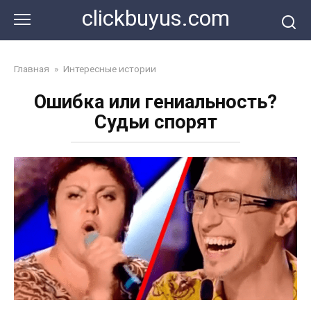
Перейти
clickbuyus.com
к
контенту
Главная
»
Интересные истории
Ошибка или гениальность?
Судьи спорят