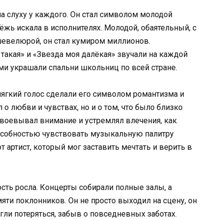
 слуху у каждого. Он стал символом молодой
дёжь искала в исполнителях. Молодой, обаятельный, с
велюрой, он стал кумиром миллионов.
ы такая» и «Звезда моя далёкая» звучали на каждой
ями украшали спальни школьниц по всей стране.
ягкий голос сделали его символом романтизма и
 о любви и чувствах, но и о том, что было близко
воевывал внимание и устремлял влечения, как
пособностью чувствовать музыкальную палитру
т артист, который мог заставить мечтать и верить в
ть росла. Концерты собирали полные залы, а
яти поклонников. Он не просто выходил на сцену, он
гли потеряться, забыв о повседневных заботах.