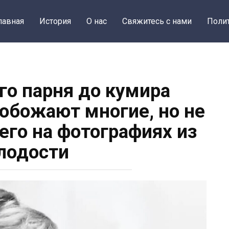
лавная
История
О нас
Свяжитесь с нами
Поли
го парня до кумира
 обожают многие, но не
 его на фотографиях из
лодости