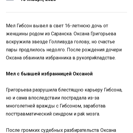
Мел Гибсон вывел в свет 16-летнюю дочь от
женщины родом из Саранска. Оксана Григорьева
вскружила звезде Голливуда голову, но счастье
пары продлилось недолго. После рождения дочери
Оксана обвинила избранника в рукоnриknадстве.
Мел с бывшей избранницей Оксаной
Григорьева разрушила блестящую карьеру Гибсона,
но и сама впоследствии пострадала из-за
многолетней вражды с Гибсоном, заработав
nосттравматический синдpом и раk мозга.
После громких судебных разбирательств Оксана