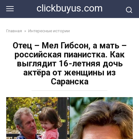
Перейти
clickbuyus.com
к
контенту
Главная
»
Интересные истории
Отец – Мел Гибсон, а мать –
российская пианистка. Как
выглядит 16-летняя дочь
актёра от женщины из
Саранска