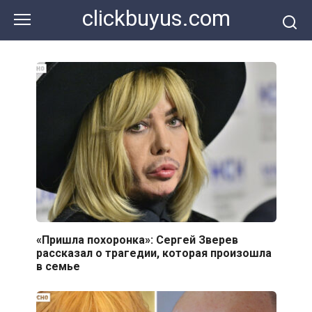
Перейти
clickbuyus.com
к
контенту
«Пришла похоронка»: Сергей Зверев
рассказал о трагедии, которая произошла
в семье