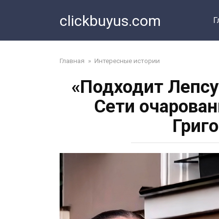
Перейти
clickbuyus.com
к
Г
контенту
Главная
»
Интересные истории
«Подходит Лепсу
Сети очарован
Григ