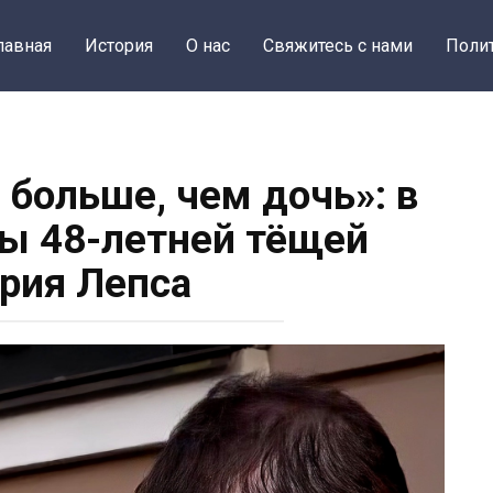
лавная
История
О нас
Свяжитесь с нами
Поли
 больше, чем дочь»: в
ы 48-летней тёщей
ория Лепса