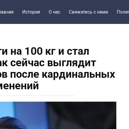
лавная
История
О нас
Свяжитесь с нами
Поли
и на 100 кг и стал
ак сейчас выглядит
в после кардинальных
менений