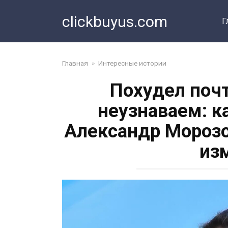
Перейти
clickbuyus.com
к
Г
контенту
Главная
»
Интересные истории
Похудел почт
неузнаваем: к
Александр Морозо
из