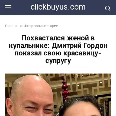
Перейти
clickbuyus.com
к
контенту
Главная
»
Интересные истории
Похвастался женой в
купальнике: Дмитрий Гордон
показал свою красавицу-
супругу