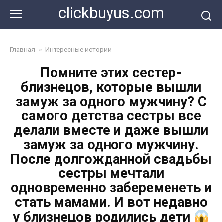
Перейти
clickbuyus.com
к
контенту
Главная
»
Интересные истории
Помните этих сестер-
близнецов, которые вышли
замуж за одного мужчину? С
самого детства сестры все
делали вместе и даже вышли
замуж за одного мужчину.
После долгожданной свадьбы
сестры мечтали
одновременно забеременеть и
стать мамами. И вот недавно
у близнецов родились дети