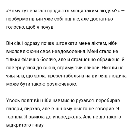
«Чому тут взагалі продають місця таким людям?» —
пробурмотів він уже собі під ніс, але достатньо
голосно, щоб я почув.
Він сів і одразу почав штовхати мене ліктем, ніби
висловлюючи своє невдоволення. Мені стало не
тільки фізично боляче, але й страшенно ображено. Я
повернулася до вікна, стримуючи сльози. Ніколи не
уявляла, що зріла, презентабельна на вигляд людина
може бути такою розлюченою.
Увесь політ він ніби навмисно рухався, перебирав
папери, пирхав, але в іншому нічого не говорив. Я
терпіла. Я звикла до упереджень. Але не до такого
відкритого гніву.