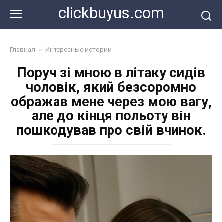
Перейти
clickbuyus.com
к
контенту
Главная
»
Интересные истории
Поруч зі мною в літаку сидів
чоловік, який безсоромно
ображав мене через мою вагу,
але до кінця польоту він
пошкодував про свій вчинок.