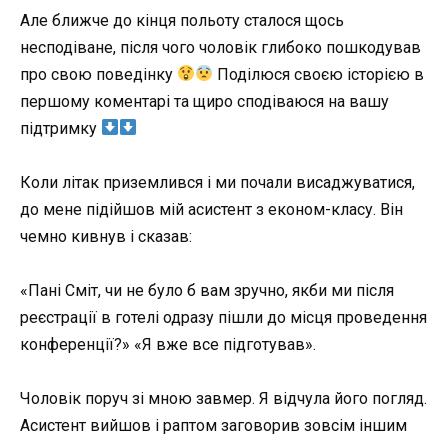
Але ближче до кінця польоту сталося щось
несподіване, після чого чоловік глибоко пошкодував
про свою поведінку
Поділюся своєю історією в
першому коментарі та щиро сподіваюся на вашу
підтримку
Коли літак приземлився і ми почали висаджуватися,
до мене підійшов мій асистент з економ-класу. Він
чемно кивнув і сказав:
«Пані Сміт, чи не було б вам зручно, якби ми після
реєстрації в готелі одразу пішли до місця проведення
конференції?» «Я вже все підготував».
Чоловік поруч зі мною завмер. Я відчула його погляд.
Асистент вийшов і раптом заговорив зовсім іншим