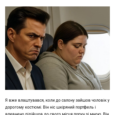
Я вже влаштувався, коли до салону зайшов чоловік у
дорогому костюмі. Він ніс шкіряний портфель і
впевнено підійшов до свого місця поруч зі мною. Він