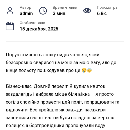
Автор
Время чтения
Просмотры
admin
3 мин.
6.8к.
Опубликовано
15 декабря, 2025
Поруч зі мною в літаку сидів чоловік, який
безсоромно сварився на мене за мою вагу, але до
кінця польоту пошкодував про це
Бізнес-клас. Довгий переліт. Я купила квиток
заздалегідь і вибрала місце біля вікна — я просто
хотіла спокійно провести цей політ, попрацювати та
відпочити. Все пройшло як завжди: пасажири
заповнили салон, валізи були складені на верхніх
полицях, а бортпровідники пропонували воду.