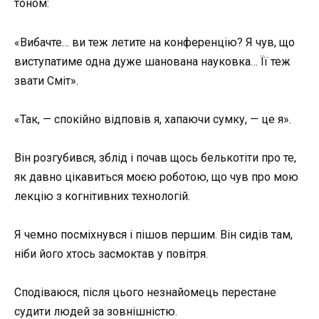
тоном:
«Вибачте… ви теж летите на конференцію? Я чув, що
виступатиме одна дуже шанована науковка… Її теж
звати Сміт».
«Так, — спокійно відповів я, хапаючи сумку, — це я».
Він розгубився, зблід і почав щось белькотіти про те,
як давно цікавиться моєю роботою, що чув про мою
лекцію з когнітивних технологій.
Я чемно посміхнувся і пішов першим. Він сидів там,
ніби його хтось засмоктав у повітря.
Сподіваюся, після цього незнайомець перестане
судити людей за зовнішністю.