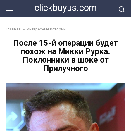
Перейти
clickbuyus.com
к
контенту
Главная
»
Интересные истории
После 15-й операции будет
похож на Микки Рурка.
Поклонники в шоке от
Прилучного