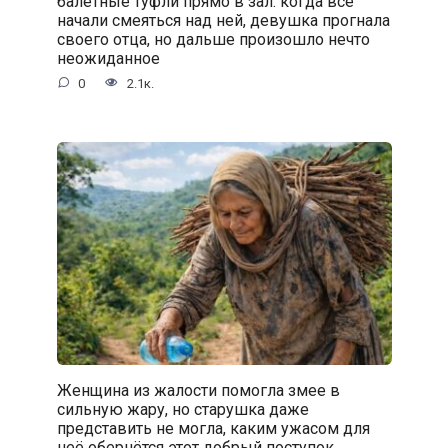
балетные туфли прямо в зал: когда все
начали смеяться над ней, девушка прогнала
своего отца, но дальше произошло нечто
неожиданное
0
2.1к.
Женщина из жалости помогла змее в
сильную жару, но старушка даже
представить не могла, каким ужасом для
неё обернётся этот добрый поступок