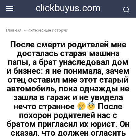
Перейти
clickbuyus.com
к
контенту
Главная
»
Интересные истории
После смерти родителей мне
досталась старая машина
папы, а брат унаследовал дом
и бизнес: я не понимала, зачем
отец оставил мне этот старый
автомобиль, пока однажды не
зашла в гараж и не увидела
нечто странное
После
похорон родителей нас с
братом пригласил их юрист. Он
сказал, что должен огласить